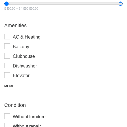
$
100.00
—
$
1 000 000.00
Amenities
AC & Heating
Balcony
Clubhouse
Dishwasher
Elevator
MORE
Сondition
Without furniture
Without repair