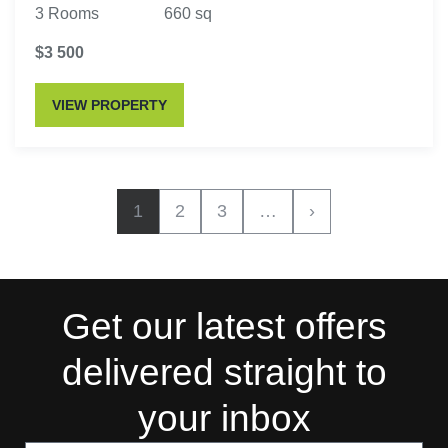
3 Rooms
660 sq
$3 500
VIEW PROPERTY
1
2
3
…
›
Get our latest offers
delivered straight to
your inbox