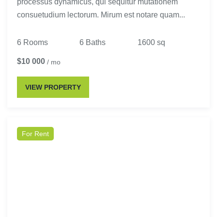
processus dynamicus, qui sequitur mutationem
consuetudium lectorum. Mirum est notare quam...
6 Rooms
6 Baths
1600 sq
$10 000
/ mo
VIEW PROPERTY
For Rent