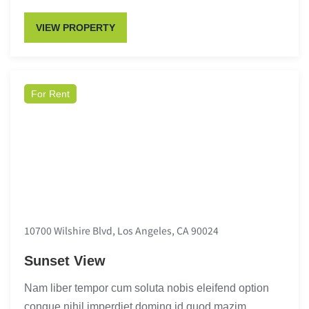
VIEW PROPERTY
For Rent
10700 Wilshire Blvd, Los Angeles, CA 90024
Sunset View
Nam liber tempor cum soluta nobis eleifend option
congue nihil imperdiet doming id quod mazim