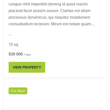
congue nihil imperdiet doming id quod mazim
placerat facer possim assum. Claritas est etiam
processus dynamicus, qui sequitur mutationem
consuetudium lectorum. Mirum est notare quam…
...
70 sq
$30 000
/ mo
VIEW PROPERTY
For Rent